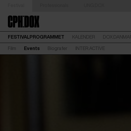
Festival
Professionals
UNG:DOX
FESTIVALPROGRAMMET
KALENDER
DOX:DANMA
Film
Events
Biografer
INTER:ACTIVE