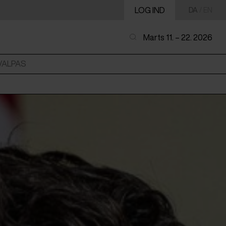
LOG IND
DA
/
EN
Marts 11. – 22. 2026
VALPAS