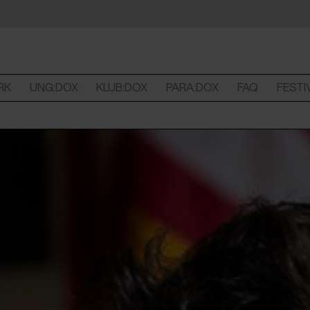
RK
UNG:DOX
KLUB:DOX
PARA:DOX
FAQ
FESTI