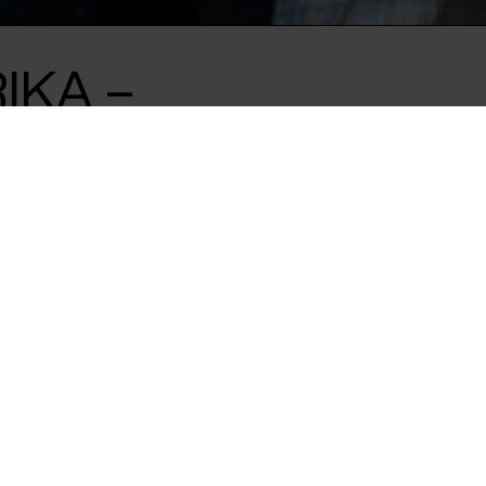
IKA –
BEDRE
Just Look Up'
d aktivisterne fra
umps USA og hvorfor
mpen for en bedre
agnus Bredsdorff,