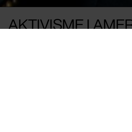
AKTIVISME I AMER
KAMPEN FOR EN 
FREMTID
Panelsamtale med instruktørerene bag '
Emma Wall og Betsy Hershey, sammen me
filmen Michael og Maxwell, om livet i Tr
klimakampen stadig er grundlaget for ka
fremtid. Moderatoren for samtalen er, M
Klimaredaktør for Politiken.