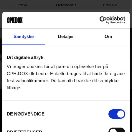
Festival
Professionals
UNG:DOX
A SENSE OF PLACE: LIVE
Samtykke
Detaljer
Om
TALK W. WIM WENDERS &
Dit digitale aftryk
AFSUN MOSHIRY
Vi bruger cookies for at gøre din oplevelse her på
CPH:DOX.dk bedre. Enkelte bruges til at finde flere glade
festivalpublikummer. Du kan altid trække dit samtykke
tilbage.
CPH:DOX
Samtykkevalg
Flæsketorvet 60, 3s
1711
Copenhagen V
DE NØDVENDIGE
Denmark