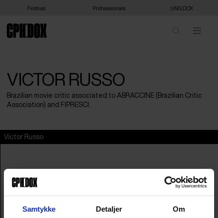
Festival
Professionals
UNG:DOX
VICTOR RUSSO
Brazilian movie critic associated to ABRACCINE (Brazilian Critic
Association) and FIPRESCI.
Victor Russo
Samtykke
Detaljer
Om