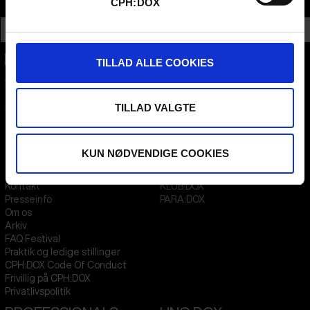
CPH:DOX
Info
Nationalitet
Brazil
TILLAD ALLE COOKIES
CPH:DOX
Flæsketorvet 60, 3s
1711
Copenhagen V
TILLAD VALGTE
Denmark
CVR
31285569
KUN NØDVENDIGE COOKIES
FESTIVAL 2026 DA
STREAMING
Kontakt
KLUB:DOX
Presseinfo
PARA:DOX
Om os
Arkiv
FAQ Festival
Praktik og ledige stillinger
CPH:DOX Code Of Conduct
Frivillig på CPH:DOX
Privatlivspolitik