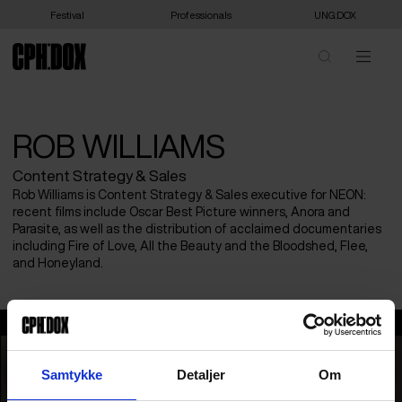
Festival
Professionals
UNG:DOX
ROB WILLIAMS
Content Strategy & Sales
Rob Williams is Content Strategy & Sales executive for NEON:
recent films include Oscar Best Picture winners, Anora and
Parasite, as well as the distribution of acclaimed documentaries
including Fire of Love, All the Beauty and the Bloodshed, Flee,
and Honeyland.
Rob Williams
Samtykke
Detaljer
Om