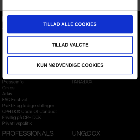
Profession
Distributor / Sales Agent
TILLAD ALLE COOKIES
CPH:DOX
Flæsketorvet 60, 3s
1711
Copenhagen V
Denmark
TILLAD VALGTE
CVR
31285569
KUN NØDVENDIGE COOKIES
FESTIVAL 2026 DA
STREAMING
Kontakt
KLUB:DOX
Presseinfo
PARA:DOX
Om os
Arkiv
FAQ Festival
Praktik og ledige stillinger
CPH:DOX Code Of Conduct
Frivillig på CPH:DOX
Privatlivspolitik
PROFESSIONALS
UNG:DOX