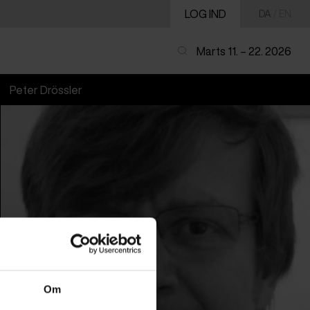
LOG IND
DA
/
EN
Marts 11. – 22. 2026
Peter Drössler
Om