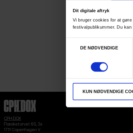
Dit digitale aftryk
Vi bruger cookies for at gøre
festivalpublikummer. Du kan 
Samtykkevalg
DE NØDVENDIGE
KUN NØDVENDIGE CO
CPH:DOX
Flæsketorvet 60, 3s
1711
Copenhagen V