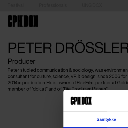
Festival
Professionals
UNG:DOX
PETER DRÖSSLE
Producer
Peter studied communication & sociology, was environment
consultant for culture, science, VR & design, since 2006 for f
2014 in production. He is owner of FlairFilm, partner at Gold
member of “dok.at” and of “Die Produzent*innen”.
Samtykke