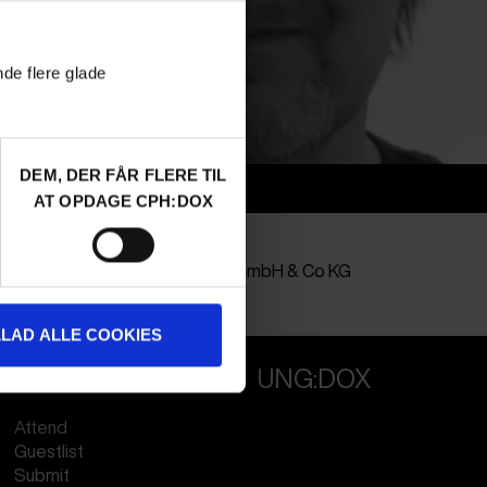
nde flere glade
DEM, DER FÅR FLERE TIL
Info
AT OPDAGE CPH:DOX
Nationalitet
Austria
Company
FlairFilm GmbH & Co KG
Profession
Producer
LLAD ALLE COOKIES
PROFESSIONALS
UNG:DOX
Attend
Guestlist
Submit