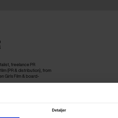
R
alist, freelance PR
ilm (PR & distribution), from
en Girls Film & board-
Detaljer