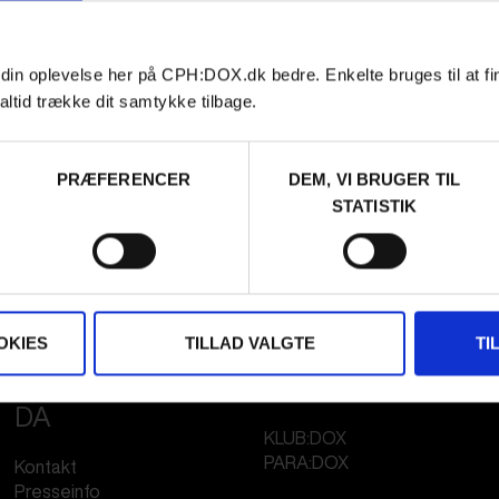
 din oplevelse her på CPH:DOX.dk bedre. Enkelte bruges til at fi
altid trække dit samtykke tilbage.
PRÆFERENCER
DEM, VI BRUGER TIL
STATISTIK
OKIES
TILLAD VALGTE
TI
FESTIVAL 2026
STREAMING
DA
KLUB:DOX
PARA:DOX
Kontakt
Presseinfo