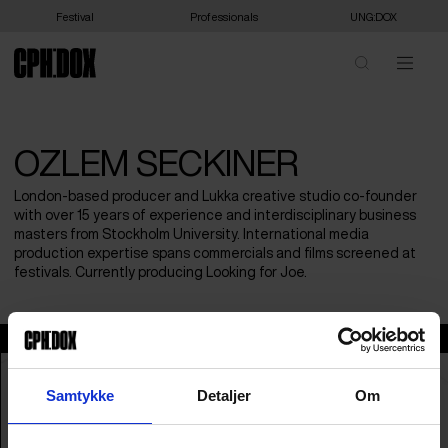
Festival
Professionals
UNG:DOX
OZLEM SECKINER
London-based producer and Lukka creative studio co-founder
with over 15 years of experience and interdisciplinary business
masters from Stockholm University. International media
production expertise spans commercials and films screened at
festivals. Currently producing Looking for Joe.
Ozlem Seckiner
Samtykke
Detaljer
Om