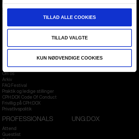
CPH:DOX
TILLAD ALLE COOKIES
Flæsketorvet 60, 3s
1711
Copenhagen V
Denmark
TILLAD VALGTE
CVR
31285569
FESTIVAL 2026 DA
STREAMING
KUN NØDVENDIGE COOKIES
Kontakt
KLUB:DOX
Presseinfo
PARA:DOX
Om os
Arkiv
FAQ Festival
Praktik og ledige stillinger
CPH:DOX Code Of Conduct
Frivillig på CPH:DOX
Privatlivspolitik
PROFESSIONALS
UNG:DOX
Attend
Guestlist