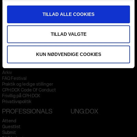
CPH:DOX
Flæsketorvet 60, 3s
TILLAD ALLE COOKIES
1711
Copenhagen V
Denmark
TILLAD VALGTE
CVR
31285569
FESTIVAL 2026 DA
STREAMING
KUN NØDVENDIGE COOKIES
Kontakt
KLUB:DOX
Presseinfo
PARA:DOX
Om os
Arkiv
FAQ Festival
Praktik og ledige stillinger
CPH:DOX Code Of Conduct
Frivillig på CPH:DOX
Privatlivspolitik
PROFESSIONALS
UNG:DOX
Attend
Guestlist
Submit