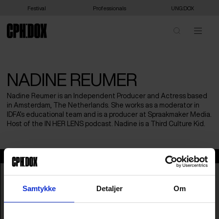
Festival
Professionals
UNG:DOX
NADINE REUMER
Nadine Reumer is an Independent Producer and Actress based
in Amsterdam, The Netherlands. She works as a moderator in
IDFA’s educational team and is a producer at Spraakmaker Media.
Host of the IN HER LENS podcast. Nadine is a Third Culture Kid.
Nadine Reumer
Samtykke
Detaljer
Om