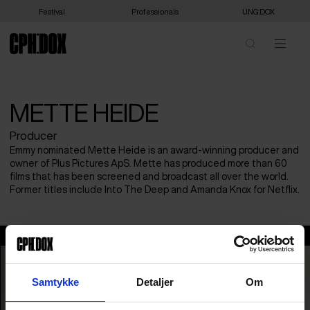
Festival
Professionals
UNG:DOX
METTE HEIDE
Producer
Emmy nominated Mette Heide is an award-winning producer and
owner of Plus Pictures ApS. Mette has produced more than 60
films that has been screened and broadcast all over the world.
Former titles include Into The Deep and Amanda Knox for Netflix.
Mette Heide
Samtykke
Detaljer
Om