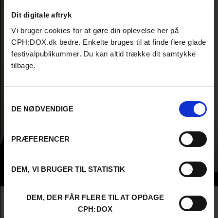
Dit digitale aftryk
Vi bruger cookies for at gøre din oplevelse her på
CPH:DOX.dk bedre. Enkelte bruges til at finde flere glade
festivalpublikummer. Du kan altid trække dit samtykke
tilbage.
Samtykkevalg
DE NØDVENDIGE
PRÆFERENCER
DEM, VI BRUGER TIL STATISTIK
Info
Nationalitet
Denmark
DEM, DER FÅR FLERE TIL AT OPDAGE
Company
Plus Pictures
CPH:DOX
Profession
Producer