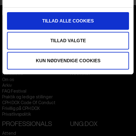
TILLAD ALLE COOKIES
CPH:DOX
Flæsketorvet 60, 3s
1711
Copenhagen V
Denmark
TILLAD VALGTE
CVR
31285569
FESTIVAL 2026 DA
STREAMING
KUN NØDVENDIGE COOKIES
Kontakt
KLUB:DOX
Presseinfo
PARA:DOX
Om os
Arkiv
FAQ Festival
Praktik og ledige stillinger
CPH:DOX Code Of Conduct
Frivillig på CPH:DOX
Privatlivspolitik
PROFESSIONALS
UNG:DOX
Attend