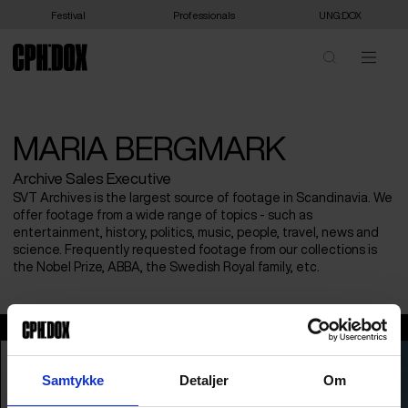
Festival
Professionals
UNG:DOX
MARIA BERGMARK
Archive Sales Executive
SVT Archives is the largest source of footage in Scandinavia. We
offer footage from a wide range of topics - such as
entertainment, history, politics, music, people, travel, news and
science. Frequently requested footage from our collections is
the Nobel Prize, ABBA, the Swedish Royal family, etc.
Maria Bergmark
Samtykke
Detaljer
Om