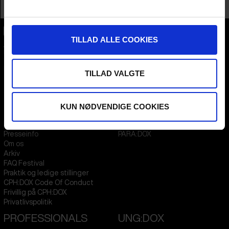
Profession
Distributor / Sales Agent
TILLAD ALLE COOKIES
CPH:DOX
Flæsketorvet 60, 3s
1711
Copenhagen V
Denmark
TILLAD VALGTE
CVR
31285569
KUN NØDVENDIGE COOKIES
FESTIVAL 2026 DA
STREAMING
Kontakt
KLUB:DOX
Presseinfo
PARA:DOX
Om os
Arkiv
FAQ Festival
Praktik og ledige stillinger
CPH:DOX Code Of Conduct
Frivillig på CPH:DOX
Privatlivspolitik
PROFESSIONALS
UNG:DOX