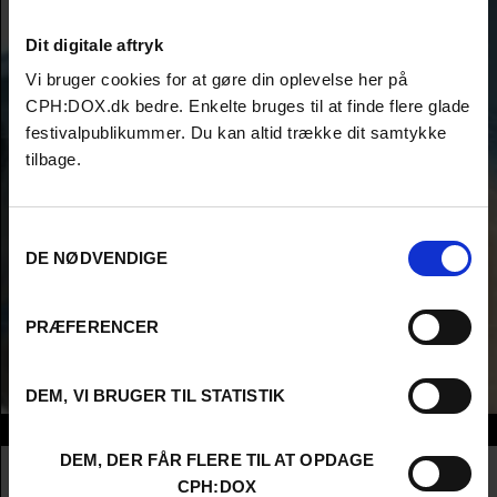
Dit digitale aftryk
Vi bruger cookies for at gøre din oplevelse her på
CPH:DOX.dk bedre. Enkelte bruges til at finde flere glade
festivalpublikummer. Du kan altid trække dit samtykke
tilbage.
Samtykkevalg
DE NØDVENDIGE
PRÆFERENCER
DEM, VI BRUGER TIL STATISTIK
Info
DEM, DER FÅR FLERE TIL AT OPDAGE
Nationalitet
Sweden
CPH:DOX
Company
Sveriges Television