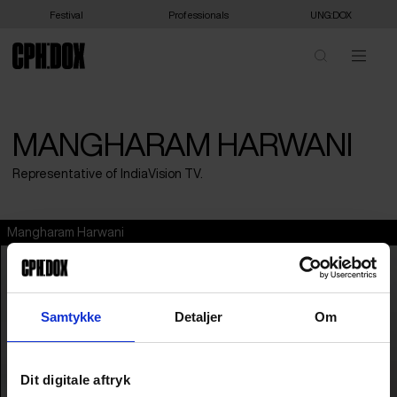
Festival
Professionals
UNG:DOX
MANGHARAM HARWANI
Representative of IndiaVision TV.
Mangharam Harwani
Samtykke
Detaljer
Om
Dit digitale aftryk