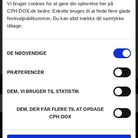
Vi bruger cookies for at gøre din oplevelse her på
CPH:DOX.dk bedre. Enkelte bruges til at finde flere glade
festivalpublikummer. Du kan altid trække dit samtykke
tilbage.
Samtykkevalg
DE NØDVENDIGE
PRÆFERENCER
Info
DEM, VI BRUGER TIL STATISTIK
Nationalitet
Denmark
Profession
Critic /Journalist
DEM, DER FÅR FLERE TIL AT OPDAGE
CPH:DOX
CPH:DOX
Flæsketorvet 60, 3s
1711
Copenhagen V