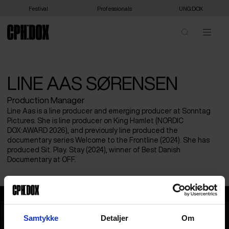
Festival
Professionals
UNG:DOX
LINE AAS SØRENSEN
Production Manager
Line Aas is a line producer and emerging producer at Sonntag
Pictures. She is line producer on King Hamlet (NORDIC
DOX:AWARD 2026), and previously line produced the
documentary series Welcome to the Frontline (2024). She has
produced Sit. Play. Stay (2024), winner of Best Danish
Documentary at OFF.
Line Aas Sørensen
Samtykke
Detaljer
Om