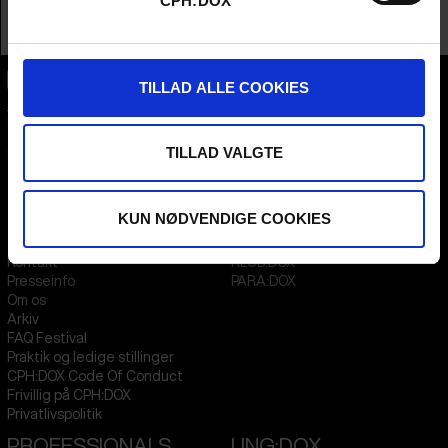
CPH:DOX
Company
Sonntag Pictures
Profession
Producer
TILLAD ALLE COOKIES
CPH:DOX
Flæsketorvet 60, 3s
1711
Copenhagen V
TILLAD VALGTE
Denmark
CVR
31285569
KUN NØDVENDIGE COOKIES
FESTIVAL 2026 DA
STREAMING
Kontakt
KLUB:DOX
Presseinfo
PARA:DOX
Om os
Arkiv
FAQ Festival
Praktik og ledige stillinger
CPH:DOX Code Of Conduct
Frivillig på CPH:DOX
Privatlivspolitik
PROFESSIONALS
UNG:DOX