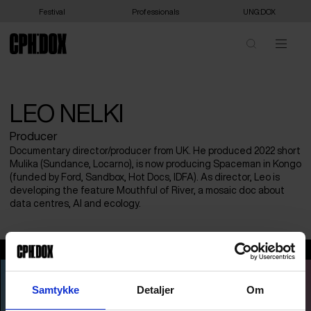
Festival
Professionals
UNG:DOX
LEO NELKI
Producer
Documentary director/producer from UK. He produced 2022 short
Mulika (Sundance, Locarno), is now producing Spaceman in Kongo
(funded by Ford, Sandbox, Hot Docs, IDFA). As director, Leo is
developing the feature Mouthful of River, a mosaic doc about
data centres, AI and ecology.
Leo Nelki
Samtykke
Detaljer
Om