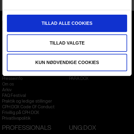
Profession
Producer
TILLAD ALLE COOKIES
CPH:DOX
Flæsketorvet 60, 3s
1711
Copenhagen V
Denmark
TILLAD VALGTE
CVR
31285569
KUN NØDVENDIGE COOKIES
FESTIVAL 2026 DA
STREAMING
Kontakt
KLUB:DOX
Presseinfo
PARA:DOX
Om os
Arkiv
FAQ Festival
Praktik og ledige stillinger
CPH:DOX Code Of Conduct
Frivillig på CPH:DOX
Privatlivspolitik
PROFESSIONALS
UNG:DOX