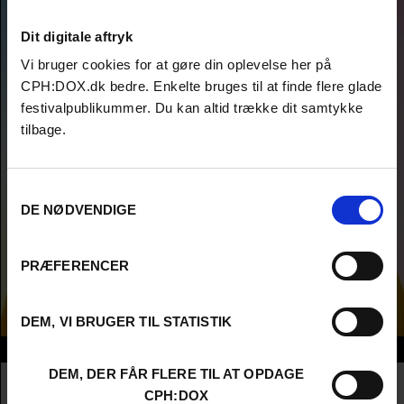
Dit digitale aftryk
Vi bruger cookies for at gøre din oplevelse her på
CPH:DOX.dk bedre. Enkelte bruges til at finde flere glade
festivalpublikummer. Du kan altid trække dit samtykke
tilbage.
Samtykkevalg
DE NØDVENDIGE
PRÆFERENCER
DEM, VI BRUGER TIL STATISTIK
Info
DEM, DER FÅR FLERE TIL AT OPDAGE
Nationalitet
United Kingdom
CPH:DOX
Company
Leo Nelki Productions