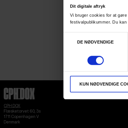
Dit digitale aftryk
Vi bruger cookies for at gøre
festivalpublikummer. Du kan 
Samtykkevalg
DE NØDVENDIGE
KUN NØDVENDIGE CO
CPH:DOX
Flæsketorvet 60, 3s
1711
Copenhagen V
Denmark