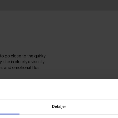
 to go close to the quirky
she is clearly a visually
s and emotional lifes,
Detaljer