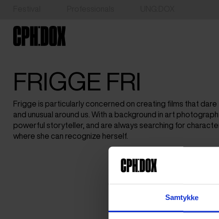
Festival
Professionals
UNG:DOX
FRIGGE FRI
Frigge is particularly concerned on creating films that dare
and unusual around us. With a background in art photography, 
powerful storyteller, and are always searching for character
where she can recognize herself.
Samtykke