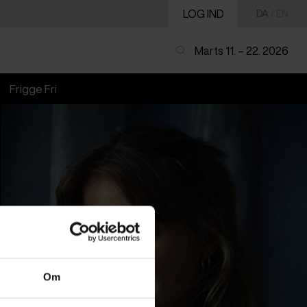
LOG IND
DA
/
EN
Marts 11. – 22. 2026
Frigge Fri
Om