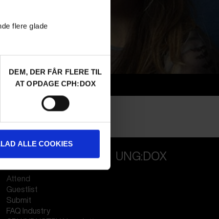
nde flere glade
DEM, DER FÅR FLERE TIL
AT OPDAGE CPH:DOX
Info
Nationalitet
Denmark
Profession
Filmmaker
LLAD ALLE COOKIES
PROFESSIONALS
UNG:DOX
Attend
Guestlist
Submit
FAQ Industry