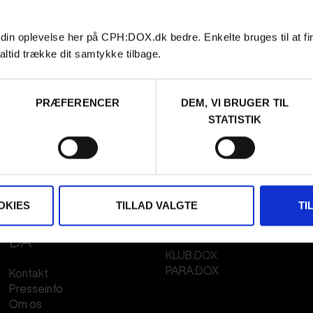
 din oplevelse her på CPH:DOX.dk bedre. Enkelte bruges til at fi
altid trække dit samtykke tilbage.
PRÆFERENCER
DEM, VI BRUGER TIL
STATISTIK
OKIES
TILLAD VALGTE
TI
FESTIVAL 2026
STREAMING
DA
KLUB:DOX
PARA:DOX
Kontakt
Presseinfo
Om os