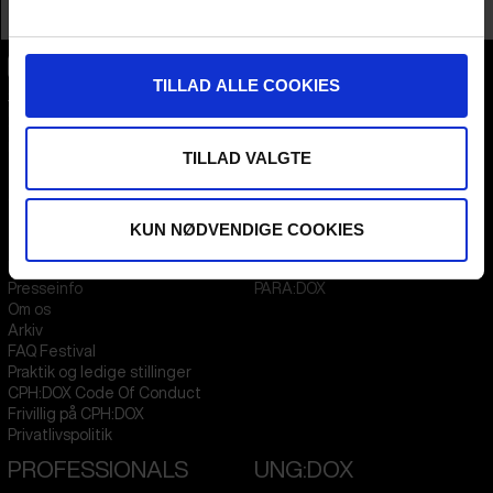
Profession
Film Institute
&
Critic /Journalist
TILLAD ALLE COOKIES
CPH:DOX
Flæsketorvet 60, 3s
1711
Copenhagen V
Denmark
TILLAD VALGTE
CVR
31285569
KUN NØDVENDIGE COOKIES
FESTIVAL 2026 DA
STREAMING
Kontakt
KLUB:DOX
Presseinfo
PARA:DOX
Om os
Arkiv
FAQ Festival
Praktik og ledige stillinger
CPH:DOX Code Of Conduct
Frivillig på CPH:DOX
Privatlivspolitik
PROFESSIONALS
UNG:DOX