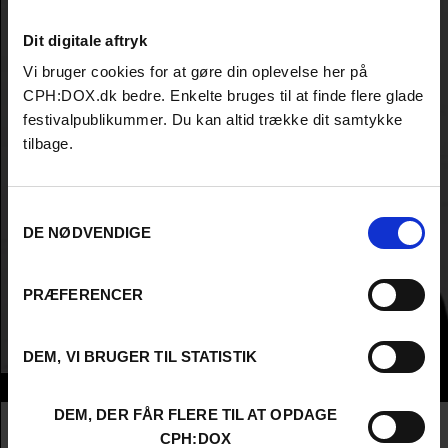
Dit digitale aftryk
Vi bruger cookies for at gøre din oplevelse her på
CPH:DOX.dk bedre. Enkelte bruges til at finde flere glade
festivalpublikummer. Du kan altid trække dit samtykke
tilbage.
Samtykkevalg
DE NØDVENDIGE
PRÆFERENCER
DEM, VI BRUGER TIL STATISTIK
Info
DEM, DER FÅR FLERE TIL AT OPDAGE
Nationalitet
Denmark
CPH:DOX
Company
Dagbladet Information