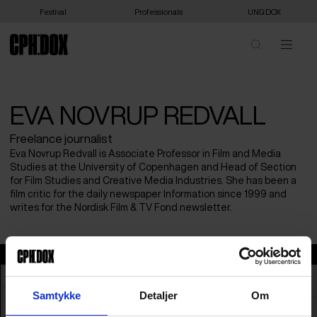
Festival
Professionals
UNG:DOX
EVA NOVRUP REDVALL
Freelance journalist
Eva Novrup Redvall is Associate Professor in Film and Media
Studies at the University of Copenhagen and Head of Section
for Film Studies and Creative Media Industries. She has been a
film critic for the daily newspaper Information since 1999 and
writes for the Nordisk Film & TV Fond newsletter.
Eva Novrup Redvall
Samtykke
Detaljer
Om