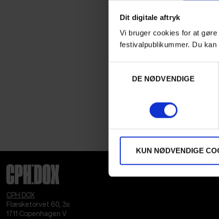
Dit digitale aftryk
Vi bruger cookies for at gøre
festivalpublikummer. Du kan 
Samtykkevalg
DE NØDVENDIGE
KUN NØDVENDIGE CO
CPH:DOX
Flæsketorvet 60, 3s
1711
Copenhagen V