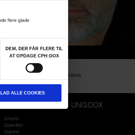
nde flere glade
DEM, DER FÅR FLERE TIL
Info
AT OPDAGE CPH:DOX
Nationalitet
Canada
Company
nihilproductions
Profession
Director
LLAD ALLE COOKIES
PROFESSIONALS
UNG:DOX
Attend
Guestlist
Submit