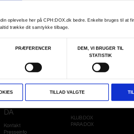
 din oplevelse her på CPH:DOX.dk bedre. Enkelte bruges til at fi
altid trække dit samtykke tilbage.
PRÆFERENCER
DEM, VI BRUGER TIL
STATISTIK
OKIES
TILLAD VALGTE
TI
FESTIVAL 2026
STREAMING
DA
KLUB:DOX
PARA:DOX
Kontakt
Presseinfo