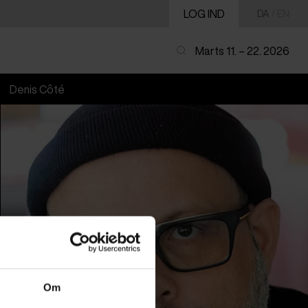
LOG IND
DA
/
EN
Marts 11. – 22. 2026
Denis Côté
Om