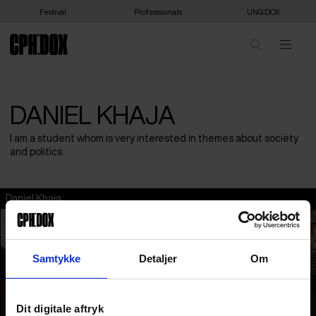
Festival
Professionals
UNG:DOX
DANIEL KHAJA
I am a student whom is very interested in themes about society
and politics.
Daniel Khaja
Samtykke
Detaljer
Om
Dit digitale aftryk