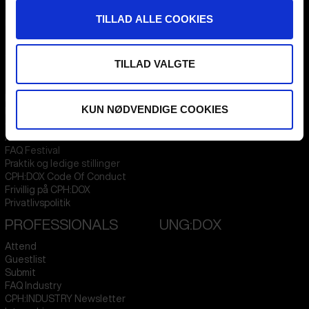
Flæsketorvet 60, 3s
1711
Copenhagen V
TILLAD ALLE COOKIES
Denmark
CVR
31285569
TILLAD VALGTE
FESTIVAL 2026 DA
STREAMING
Kontakt
KLUB:DOX
KUN NØDVENDIGE COOKIES
Presseinfo
PARA:DOX
Om os
Arkiv
FAQ Festival
Praktik og ledige stillinger
CPH:DOX Code Of Conduct
Frivillig på CPH:DOX
Privatlivspolitik
PROFESSIONALS
UNG:DOX
Attend
Guestlist
Submit
FAQ Industry
CPH:INDUSTRY Newsletter