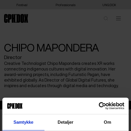
Festival
Professionals
UNG:DOX
CHIPO MAPONDERA
Director
Creative Technologist Chipo Mapondera creates XR works
connecting indigenous cultures with digital innovation. Her
award-winning projects, including Futuristic Pagan, have
exhibited globally. As Director of Global Digital Futures, she
inspires and educates through digital media and technology.
Chipo Mapondera
Samtykke
Detaljer
Om