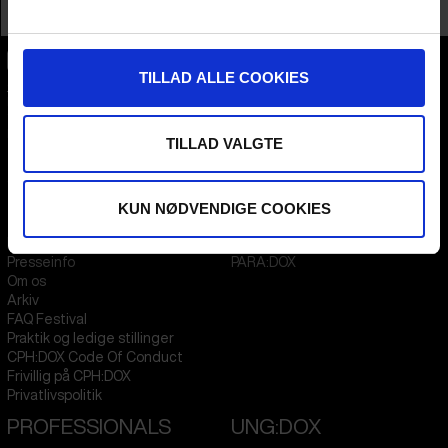
Profession
Director
TILLAD ALLE COOKIES
CPH:DOX
Flæsketorvet 60, 3s
1711
Copenhagen V
Denmark
TILLAD VALGTE
CVR
31285569
KUN NØDVENDIGE COOKIES
FESTIVAL 2026 DA
STREAMING
Kontakt
KLUB:DOX
Presseinfo
PARA:DOX
Om os
Arkiv
FAQ Festival
Praktik og ledige stillinger
CPH:DOX Code Of Conduct
Frivillig på CPH:DOX
Privatlivspolitik
PROFESSIONALS
UNG:DOX