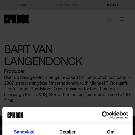
Festival
Professionals
UNG:DOX
BART VAN
LANGENDONCK
Producer
Bset up Savage Film, a Belgium-based film production company, in
2007, establishing itself internationally with Michaël R. Roskam's
film Bullhead (Rundskop - Oscar nominee for Best Foreign
Language Film in 2012). Since then he (co-)produced close to 100
films.
Bart Van Langendonck
Samtykke
Detaljer
Om