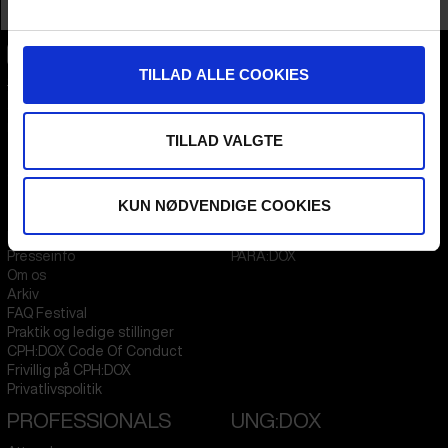
/ Buyer
TILLAD ALLE COOKIES
CPH:DOX
Flæsketorvet 60, 3s
1711
Copenhagen V
Denmark
TILLAD VALGTE
CVR
31285569
FESTIVAL 2026 DA
STREAMING
KUN NØDVENDIGE COOKIES
Kontakt
KLUB:DOX
Presseinfo
PARA:DOX
Om os
Arkiv
FAQ Festival
Praktik og ledige stillinger
CPH:DOX Code Of Conduct
Frivillig på CPH:DOX
Privatlivspolitik
PROFESSIONALS
UNG:DOX