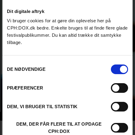
Dit digitale aftryk
Vi bruger cookies for at gøre din oplevelse her på
CPH:DOX.dk bedre. Enkelte bruges til at finde flere glade
festivalpublikummer. Du kan altid trække dit samtykke
tilbage.
Samtykkevalg
DE NØDVENDIGE
PRÆFERENCER
DEM, VI BRUGER TIL STATISTIK
Info
DEM, DER FÅR FLERE TIL AT OPDAGE
Nationalitet
United Kingdom
CPH:DOX
Profession
Producer
&
Commisioning Editor / Broadcaster