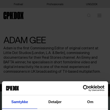
Festival
Professionals
UNG:DOX
ADAM GEE
Adam is the first Commissioning Editor of original content at
Little Dot Studios (London, L.A. & Berlin), commissioning
documentaries for their Real Stories channel. An Emmy and
BAFTA winner, he specialises in short form/online video and
digital interactivity. He is one of the most experienced
commissioners in UK broadcasting of TV-based multiplatform.
Adam Gee
Samtykke
Detaljer
Om