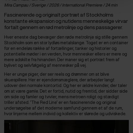
Mira Campau / Sverige / 2026 / International Premiere / 24 min
Fascinerende og originalt portræt af Stockholms
konstante ekspansion og nutidens menneskelige virvar
fortalt gennem en rød metrolinje og dens passagerer.
Hver eneste dag bevæger den røde metrolinje sig stille gennem
Stockholm som en stor lydløs metalslange. Toget er en container
for en endeløs række af fortællinger, tanker og historier og
potentielle møder i en verden, hvor mennesker ellers er mere og
mere adskilte fra hinanden. Der maner sig et portræt frem af
bylivet og selvfølgelig af mennesker på vej.
Her er unge piger, der ser reels og drømmer om at blive
skuespillere. Her er ejendomsmæglere, der arbejder langt
udover den normale kontortid. Og her er ældre kvinder, der taler
om at være gamle. Det er fortid, nutid og fremtid, der sidder side
om side og famler og tvivler, mens metroen roligt og stædigt
triller afsted. ’The Red Line’ er en fascinerende og original
undersøgelse af det moderne samfund gennem et af de rum,
hvor linjerne mellem individ og kollektiv er slørede og udviskede.