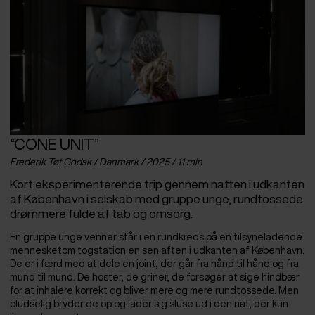
“CONE UNIT”
Frederik Tøt Godsk / Danmark / 2025 / 11 min
Kort eksperimenterende trip gennem natten i udkanten
af København i selskab med gruppe unge, rundtossede
drømmere fulde af tab og omsorg.
En gruppe unge venner står i en rundkreds på en tilsyneladende
mennesketom togstation en sen aften i udkanten af København.
De er i færd med at dele en joint, der går fra hånd til hånd og fra
mund til mund. De hoster, de griner, de forsøger at sige hindbær
for at inhalere korrekt og bliver mere og mere rundtossede. Men
pludselig bryder de op og lader sig sluse ud i den nat, der kun