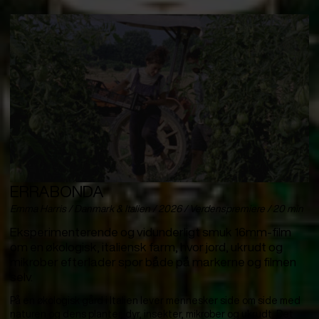
ERRABONDA
Emma Harris / Danmark & Italien / 2026 / Verdenspremiere / 20 min
Eksperimenterende og vidunderligt smuk 16mm-film
om en økologisk, italiensk farm, hvor jord, ukrudt og
mikrober efterlader spor både på markerne og filmen
selv.
På en økologisk gård i Italien lever mennesker side om side med
naturen og dens planter, dyr, insekter, mikrober og ukrudt. Det