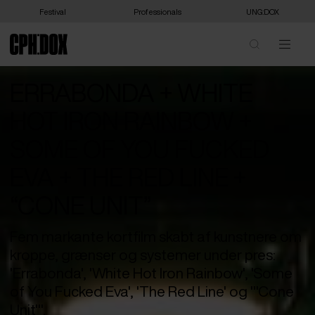
Festival
Professionals
UNG:DOX
ERRABONDA + WHITE
HOT IRON RAINBOW +
SOME OF YOU FUCKED
EVA + THE RED LINE +
“CONE UNIT”
Fem markante kortfilm skabt af kunstnere om
kroppe, grænser og systemer under pres:
'Errabonda', 'White Hot Iron Rainbow', 'Some
of You Fucked Eva', 'The Red Line' og '"Cone
Unit"'.