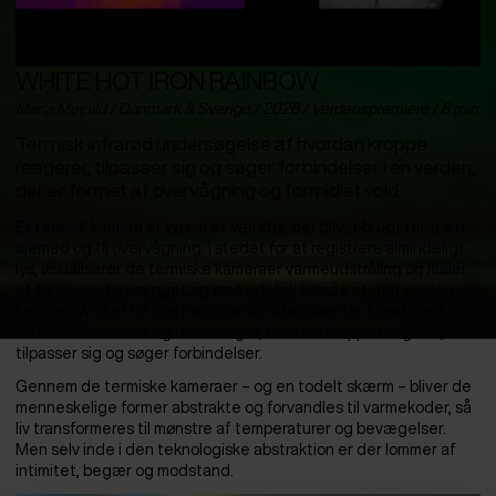
WHITE HOT IRON RAINBOW
Maria Meinild / Danmark & Sverige / 2026 / Verdenspremiere / 8 min
Termisk infrarød undersøgelse af hvordan kroppe
reagerer, tilpasser sig og søger forbindelser i en verden,
der er formet af overvågning og formidlet vold.
Et termisk kamera er typisk et værktøj, der bliver brugt i militært
øjemed og tli overvågning. I stedet for at registrere almindeligt
lys, visualiserer de termiske kameraer varmeudstråling og maler
et farverigt, forvrænget og psykedelisk billede af den verden, vi
kender. ’White Hot Iron Rainbow’ er udelukkende filmet med
termiske kameraer og undersøger, hvordan kroppe reagerer,
tilpasser sig og søger forbindelser.
Gennem de termiske kameraer – og en todelt skærm – bliver de
menneskelige former abstrakte og forvandles til varmekoder, så
liv transformeres til mønstre af temperaturer og bevægelser.
Men selv inde i den teknologiske abstraktion er der lommer af
intimitet, begær og modstand.