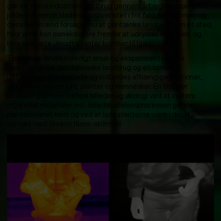
gør de, mens industrielt landbrug gennem årtier har udpint
jorden og sendt klodens biodiversitet i frit fald. Men farmen og
dens landmænd forsøger nu at gentænke landbrug som et sted,
hvor arter kan sameksistere fremfor at udrydde hinanden, og
hvor oversete ukrudtsplanter kommer til hjælp.
’Errabonda’ er vidunderligt smuk og eksperimenterende
observation fra det italienske landbrug og en sanselig
udforskning af indviklede og indbyrdes afhængige relationer,
der findes mellem jord, planter og mennesker. En film, der
udvisker grænsen mellem billeder og økologi ved at invitere
organiske materialer ind i billedskabelsesprocessen gennem
plantebaseret kemi og ved at lade planterne være i direkte
kontakt med filmens 16mm-strimmel.