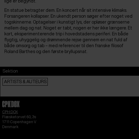
lige er begyndt.
En statue betragter dem. En koncert når sit intensive klimaks.
Forsangeren kollapser. En ukendt person søger efter noget ved
togskinnerne. Optagelser i kunstigt lys, der opløser grænserne
mellem dag og nat. Noget er tabt, nogen er her ikke længere. Et
kort, eksperimenterende trip i hovedstadens periferi. En både
flygtig, uhyggelig og drømmende rejse gennem en nat fuld af
både omsorg og tab – med referencer til den franske filosof
Roland Barthes og den første bryllupsnat.
Sektion
ARTISTS & AUTEURS
CPH:DOX
Flæsketorvet 60, 3s
1711
Copenhagen V
Denmark