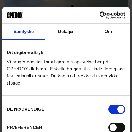
Samtykke
Detaljer
Om
Dit digitale aftryk
Vi bruger cookies for at gøre din oplevelse her på
CPH:DOX.dk bedre. Enkelte bruges til at finde flere glade
SOME OF YOU FUCKED EVA
festivalpublikummer. Du kan altid trække dit samtykke
Lilith Grasmug / Frankrig / 2025 / 15 min
tilbage.
Mystisk og foruroligende videoværk om en gruppe
amerikanske high school-cheerleadere, der pludselig
begyndte at besvime samtidig i en kollektiv psykose.
Samtykkevalg
DE NØDVENDIGE
North Carolina, USA, 2002. På en high school træner skolens
cheerleadere hårdt og måler sig på antallet af blå mærker på
kroppen. Deres patriarkalske træner stiller urimelige krav, men
PRÆFERENCER
pludselig begynder pigerne på mystisk vis at besvime på samme