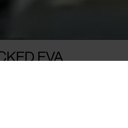
CKED EVA
en gruppe
r pludselig
tiv psykose.
ns cheerleadere hårdt og
rkalske træner stiller
k vis at besvime på samme