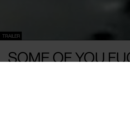
TRAILER
SOME OF YOU FU
Lilith Grasmug /
Frankrig
/ 2025 / 15 min
Mystisk og foruroligende videoværk om 
amerikanske high school-cheerleadere, de
begyndte at besvime samtidig i en kollek
North Carolina, USA, 2002. På en high school træner skole
måler sig på antallet af blå mærker på kroppen. Deres patria
urimelige krav, men pludselig begynder pigerne på mystis