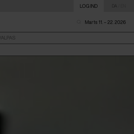
LOG IND
DA
/
EN
Marts 11. – 22. 2026
VALPAS