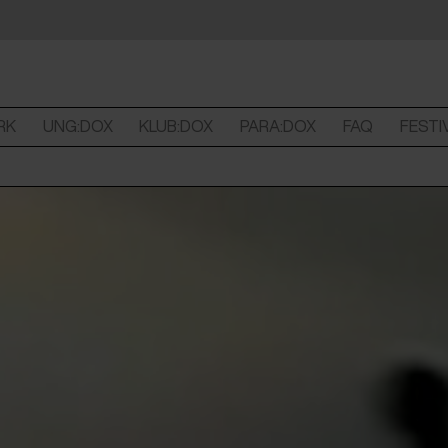
RK
UNG:DOX
KLUB:DOX
PARA:DOX
FAQ
FESTI