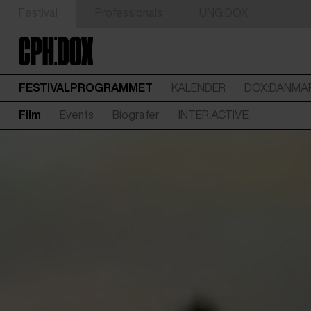
Festival
Professionals
UNG:DOX
FESTIVALPROGRAMMET
KALENDER
DOX:DANMA
Film
Events
Biografer
INTER:ACTIVE