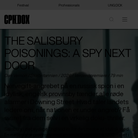
Festival
Professionals
UNG:DOX
THE SALISBURY
POISONINGS: A SPY NEXT
DOOR
Dan Vernon /
Storbritannien
/ 2026 /
Verdenspremiere
/ 79 min
Nervegift-angrebet på en russisk spion i en
idyllisk, engelsk provinsby tænder alle røde
alarmer i Downing Street. Hvad taler landets
ledere om, når nationen er under angreb? Få
svaret fra dem selv i en virkelig doku-thriller.
Salisbury i det sydlige England er for det meste et idyllisk sted.
En mellemstor provinsby med en smuk domkirke fra 1200-tallet i