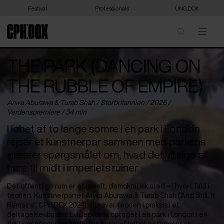
Festival
Professionals
UNG:DOX
THE PARK (DANCING ON
THE RUBBLE OF EMPIRE)
Arwa Aburawa & Turab Shah /
Storbritannien
/ 2026 /
Verdenspremiere
/ 34 min
I løbet af to lange somre i en park i London
rejser et kunstnerpar sammen med parkens
gæster spørgsmålet om, hvad det vil sige at
høre til midt i imperiets ruiner.
Det offentlige rum er et ideelt, demokratisk sted – i hvert fald i
teorien. Kunstnerparret Arwa Aburawa & Turab Shah (‘And Still, It
Remains’, CPH:DOX 2024) afprøver teorien i praksis i et
deltagelsesbaseret videoværk, optaget i en park i London i en