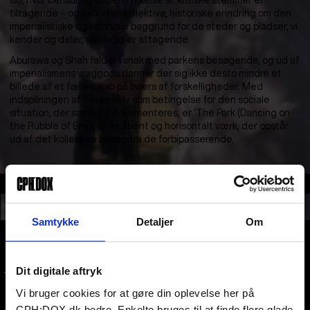
tid, hvor censur og undertrykkelse af kritiske stemmer er
tiltagende – og hvor den kollektive, historiske erindring om den
imperialistiske og koloniale baggrund for de steder og pladser, vi
kender og deler, samtidig er aftagende.
Aburawa og Shah falder i snak med parkens besøgende, og ud af
imperialismens vraggods danner der sig ikke desto mindre et
billede af et fællesskab på tværs af forskelligheder. Med
indspilningen af filmen selv som betingelse for den sociale
situation, der samtidig dokumenteres, er ‘The Park (Dancing on
the Rubble of Empire)’ et åbent og horisontalt værk, der opstår
ud af det kollektive bidrag fra de forbipasserende.
Sektioner
NEW:VISION KONKURRENCE
AUDIENCE AWARD 2026
Samtykke
Detaljer
Om
En del af
Dit digitale aftryk
TRAILER
Vi bruger cookies for at gøre din oplevelse her på
CPH:DOX.dk bedre. Enkelte bruges til at finde flere glade