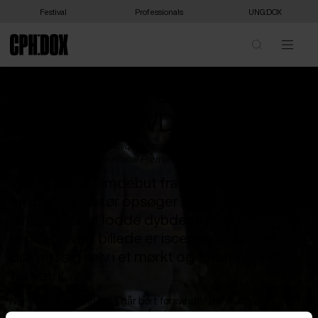
Festival
Professionals
UNG:DOX
THE NIGHTS STILL SMELL
OF GUNPOWDER
Inadelso Cossa /
Mozambique
,
Frankrig
,
Tyskland
,
Portugal
,
Holland
&
Norge
/ 2024 /
International Premiere
/ 93 min
En hypnotisk filmdebut fra Mozambique, hvor
en ung instruktør opsøger sin bedstemors
landsby for at lodde dybderne i hendes
minder. Hvert billede er iscenesat som et
drama i sig selv i et mørkt og foruroligende
filmværk.
Når et ældre menneske går bort forsvinder der nye sider i
historiens store bog. Minder går tabt, og med dem forsvinder