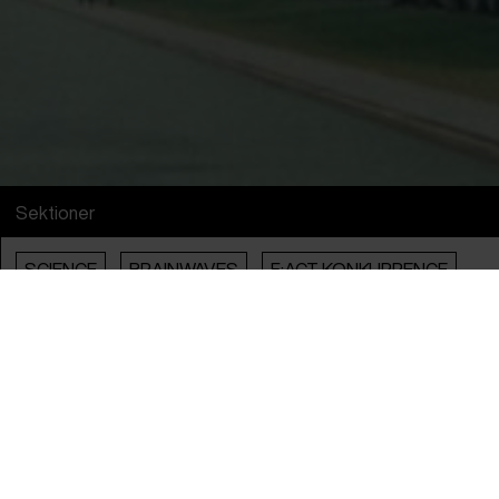
Sektioner
SCIENCE
BRAINWAVES
F:ACT KONKURRENCE
AUDIENCE AWARD 2026
Info
Engelsk Titel
Techplomacy
Original Titel
Techplomacy
Instruktør
Susanne Kovacs