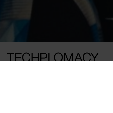
TECHPLOMACY
Susanne Kovacs /
Danmark
/ 2026 /
Verdenspremiere
/ 90 m
Fra ytringsfrihed til fake news og AI: I en 
digital verden bliver en 33-årig dansk kvi
tech-ambassadør med et globalt manda
Som kun 33-årig tager Anne Marie Engtoft Meldgaard ka
magtfulde tech-virksomheder – fra Silicon Valley til FN – og