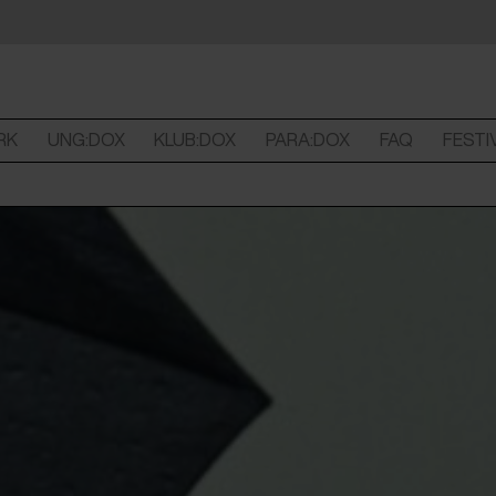
RK
UNG:DOX
KLUB:DOX
PARA:DOX
FAQ
FESTI