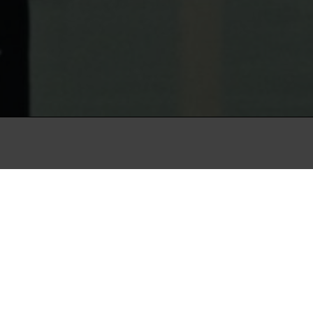
in
stort set ureguleret
nde udnævnt til
t.
mpen op mod verdens mest
 presser på for regulering,