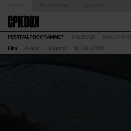
Festival
Professionals
UNG:DOX
FESTIVALPROGRAMMET
KALENDER
DOX:DANMA
Film
Events
Biografer
INTER:ACTIVE