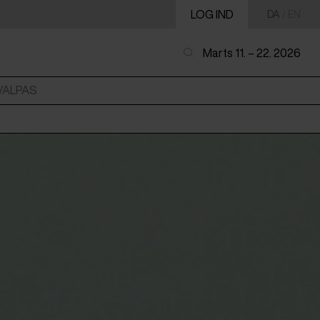
LOG IND
DA
/
EN
Marts 11. – 22. 2026
VALPAS