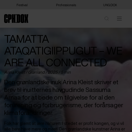
Festival
Professionals
UNG:DOX
TAMATTA
ATAQATIGIIPPUGUT – WE
ARE ALL CONNECTED
Arina Kleist /
Grønland
/ 2025 / 5 min
Den grønlandske inuk Arina Kleist skriver et
brev til inuitternes havgudinde Sassuma
Arnaa for at bede om tilgivelse for al den
forurening og forbrugerisme, der forårsager
klimaforandringer.
Folk har glemt at ære naturen. I stedet er profit kongen, og vi vil
alle bare have mere og mere. Den grønlandske kunstner Arina er