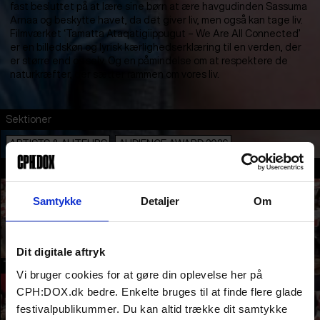
fast besluttet på at lære sine børn at ære havgudinden Sassuma
Arnaa og beskytte havet, da det giver liv, men også kan tage liv.
Filmværket ‘Tamatta Ataqatigiippugut – We Are All Connected’
er en billedskøn og lyrisk kærlighedserklæring til en verden, der
er større end os selv. Og en påmindelse om at respektere de
naturkræfter, der sætter rammen om vores liv.
Sektioner
ARTISTS & AUTEURS
AUDIENCE AWARD 2026
En del af
Samtykke
Detaljer
Om
Dit digitale aftryk
TRAILER
Vi bruger cookies for at gøre din oplevelse her på
CPH:DOX.dk bedre. Enkelte bruges til at finde flere glade
festivalpublikummer. Du kan altid trække dit samtykke