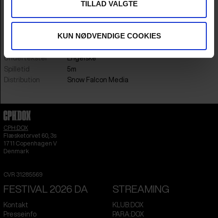
TILLAD VALGTE
Klipper
Arina Kleist
Musik
Saqqaarsik & Silamiut
År
2025
KUN NØDVENDIGE COOKIES
Land
Grønland
Sprog
Kalaallisut
Undertekster
engelske
Spilletid
5m
Distribution
Snow Falcon Media
CPH:DOX
Flæsketorvet 60, 3s
1711
Copenhagen V
Denmark
CVR
31285569
FESTIVAL 2026 DA
STREAMING
Kontakt
KLUB:DOX
Presseinfo
PARA:DOX