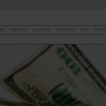
RK
UNG:DOX
KLUB:DOX
PARA:DOX
FAQ
FESTI