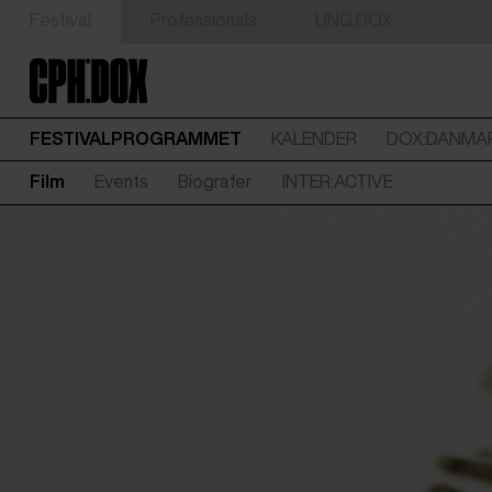
Festival
Professionals
UNG:DOX
FESTIVALPROGRAMMET
KALENDER
DOX:DANMA
Film
Events
Biografer
INTER:ACTIVE