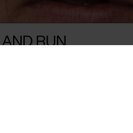
 AND RUN
ren Jens Haaning
en halv million
som kunstner - og
ing med galskaben? Det var
en, da den danske
he Money and Run’ på det
2.549 kroner af museet, og