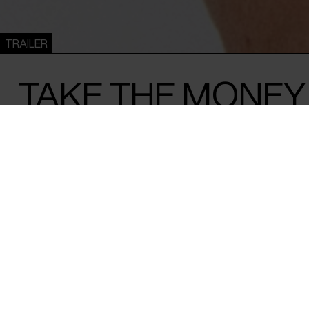
TRAILER
TAKE THE MONEY
Ole Juncker /
Danmark
/ 2025 /
Verdenspremiere
/ 82 min
Genial kunst eller simpelt tyveri? Kunste
trak overskrifter verden over, da han stak 
kroner i lommen i protest mod vilkårene 
udstillede sin aktion som kunstværk.
Alle havde en mening om værket, men var der også en men
det store spørgsmål, der stod og blafrede over hele verd
billedkunstner Jens Haaning i 2021 lavede sit værk ’Take t
aalborgensiske museum Kunsten. Kunstneren havde lånt 53