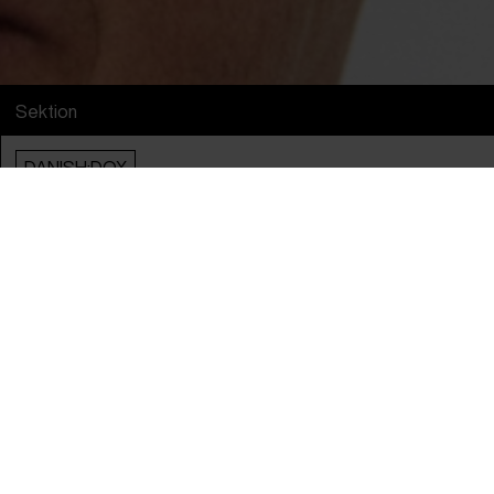
Sektion
DANISH:DOX
Info
Engelsk Titel
Take the Money and Run
Original Titel
Take the Money and Run
Instruktør
Ole Juncker
Producer
Mette Heide
År
2025
Land
Danmark
Sprog
dansk
&
engelsk