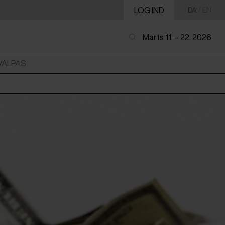
LOG IND
DA
/
EN
Marts 11. – 22. 2026
VALPAS