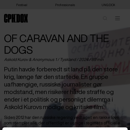
Festival
Professionals
UNG:DOX
OF CARAVAN AND THE
DOGS
Askold Kurov & Anonymous 1 /
Tyskland
/ 2024 / 89 min
Putin havde forberedt sit land på den store
krig, længe før den startede. En gruppe
uafhængige, russiske journalister gør
modstand, men risikerer hårde straffe og
ender i et politisk og personligt dilemma i
Askold Kurovs modige og kritiske film.
Siden 2012 har den russiske regering vedtaget en række love,
som stempler alle, der offentligt er uenige i regimets officielle
retning, som ‘udenlandske agenter’ og forrædere. Under de