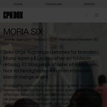
Festival
Professionals
UNG:DOX
MORIA SIX
Jennifer Mallmann /
Tyskland
/ 2024 /
International Premiere
/ 82
min
Seks unge flygtninge dømmes for branden i
Moria-lejren på Lesbos efter en tvivlsom
retssag. Et tilbageblik afslører et retsvæsen,
hvor retfærdigheden kun er én interesse
blandt mange andre.
En uhyggelig tavshed lagde sig over den græske ø Lesbos, efter
flammerne brændte Moria-lejren ned til grunden. Men også i den
offentlige debat var stilheden larmende. Europas flygtningelejre
var præget af umenneskelige forhold og ulovlige pushbacks i
Middelhavet, men verdenssamfundet forblev passivt.