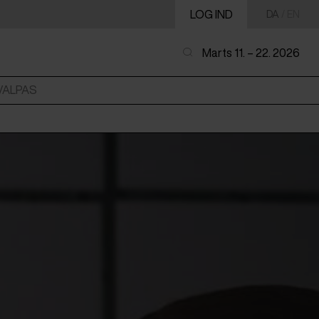
LOG IND
DA
/
EN
Marts 11. – 22. 2026
VALPAS