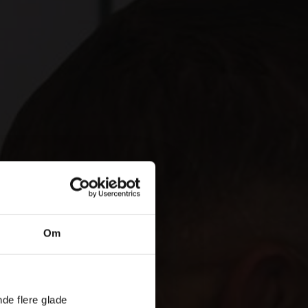
Om
nde flere glade