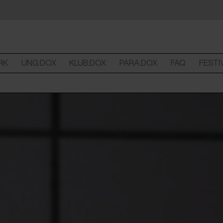
RK
UNG:DOX
KLUB:DOX
PARA:DOX
FAQ
FESTI