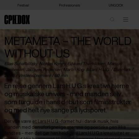
Festival
Professionals
UNG:DOX
METAMETA – THE WORLD
WITHOUT US
Elias Schaffalitzky, Nicklas Koney, Edward Therkildsen, Markus
Simonsen, Jacques Pedersen, Martin Kogi & Lars H.U.G. /
Danmark
/
2026 /
Verdenspremiere
/ 60 min
En rejse gennem Lars H.U.G.s kreative hjerne
og musikalske univers - med manden selv
som turguide i hans debut som filminstruktør
og med helt nye sange på lydsporet.
Der ville være et Lars H.U.G.-formet hul i dansk musik, hvis
manden med den uforlignelige stemme og poetiske pen ikke
fandtes – men det gør han heldigvis! Lars H.U.G.s kreativitet er