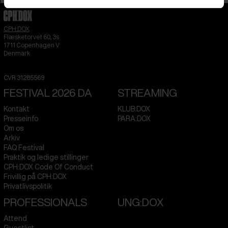
CPH:DOX
Flæsketorvet 60, 3s
1711
Copenhagen V
Denmark
CVR
31285569
FESTIVAL 2026 DA
STREAMING
Kontakt
KLUB:DOX
Presseinfo
PARA:DOX
Om os
Arkiv
FAQ Festival
Praktik og ledige stillinger
CPH:DOX Code Of Conduct
Frivillig på CPH:DOX
Privatlivspolitik
PROFESSIONALS
UNG:DOX
Attend