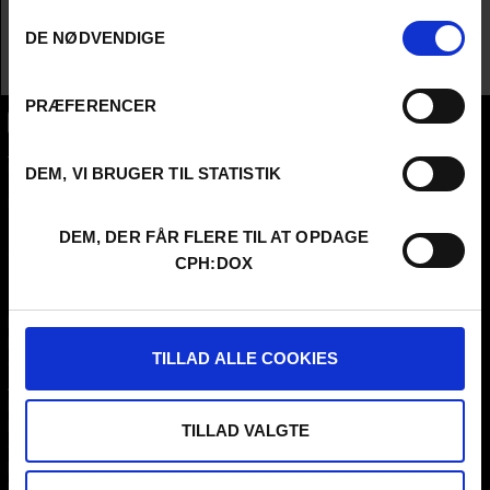
Samtykkevalg
Spilletid
1t 33m
DE NØDVENDIGE
Distribution
Cat&Docs
PRÆFERENCER
CPH:DOX
Flæsketorvet 60, 3s
DEM, VI BRUGER TIL STATISTIK
1711
Copenhagen V
Denmark
DEM, DER FÅR FLERE TIL AT OPDAGE
CVR
31285569
CPH:DOX
FESTIVAL 2026 DA
STREAMING
Kontakt
KLUB:DOX
Presseinfo
PARA:DOX
TILLAD ALLE COOKIES
Om os
Arkiv
FAQ Festival
Praktik og ledige stillinger
TILLAD VALGTE
CPH:DOX Code Of Conduct
Frivillig på CPH:DOX
Privatlivspolitik