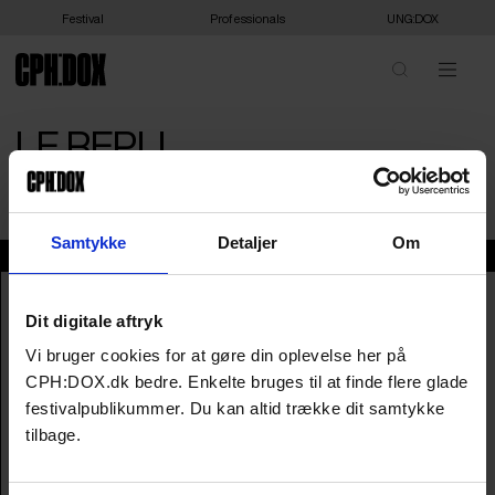
Festival
Professionals
UNG:DOX
LE REPLI
Joseph Paris /
Frankrig
/ 2023 /
Verdenspremiere
/ 93 min
Samtykke
Detaljer
Om
Info
Engelsk Titel
The Flag
Original Titel
Le Repli
Dit digitale aftryk
Dansk Titel
Le Repli
Vi bruger cookies for at gøre din oplevelse her på
Instruktør
Joseph Paris
CPH:DOX.dk bedre. Enkelte bruges til at finde flere glade
Producer
Audrey Ferrarese
festivalpublikummer. Du kan altid trække dit samtykke
År
2023
tilbage.
Land
Frankrig
Sprog
fransk
Undertekster
engelske