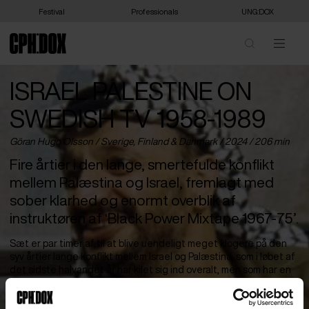
Festival
Professionals
UNG:DOX
ISRAEL PALESTINE ON
SWEDISH TV 1958-1989
Göran Hugo Olsson /
Sverige
,
Finland
&
Danmark
/ 2024 / 206 min
Fire årtier i den lange, smertefulde konflikt
mellem Palæstina og Israel, fremlagt med
sober klarhed og enormt overblik af
instruktøren af ‘Black Power Mixtape 1967-75’.
Sæt er par timer af til at blive uendeligt meget klogere på den
syv årtier lange konflikt mellem Israel og Palæstina, som i løbet af
det sidste halvandet år har kilet sig ind overalt, men som har en
lang og dyb forhistorie. Den får vi her i en film, der udelukkende
består af materiale fra det svenske tv-arkiv gennem 40 år,