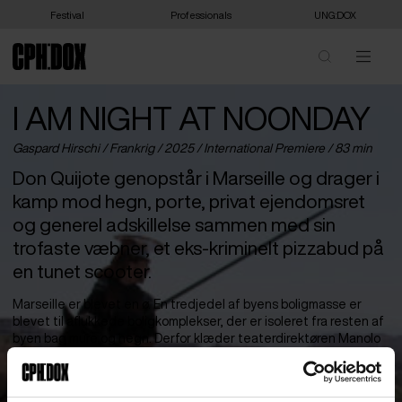
Festival
Professionals
UNG:DOX
I AM NIGHT AT NOONDAY
Gaspard Hirschi /
Frankrig
/ 2025 /
International Premiere
/ 83 min
Don Quijote genopstår i Marseille og drager i
kamp mod hegn, porte, privat ejendomsret
og generel adskillelse sammen med sin
trofaste væbner, et eks-kriminelt pizzabud på
en tunet scooter.
Marseille er blevet en ø. En tredjedel af byens boligmasse er
blevet til aflukkede boligkomplekser, der er isoleret fra resten af
byen bag mure og hegn. Derfor klæder teaterdirektøren Manolo
Bez sig ud som Don Quijote og rider med rustning og lanse
gennem byens solrige gader. Ved sin side har han sin trofaste
væbner Sancho, der i denne moderne version er en Uber-farvet