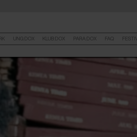
RK
UNG:DOX
KLUB:DOX
PARA:DOX
FAQ
FESTI