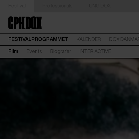
Festival
Professionals
UNG:DOX
FESTIVALPROGRAMMET
KALENDER
DOX:DANMA
Film
Events
Biografer
INTER:ACTIVE