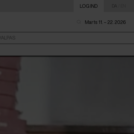
LOG IND
DA
/
EN
Marts 11. – 22. 2026
VALPAS