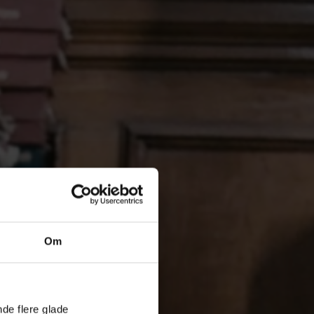
Om
nde flere glade