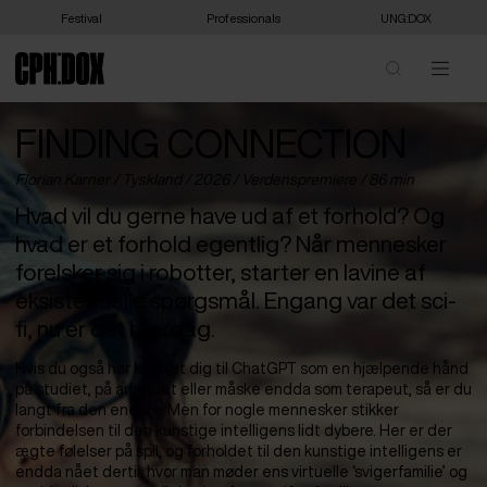
Festival
Professionals
UNG:DOX
FINDING CONNECTION
Florian Karner /
Tyskland
/ 2026 /
Verdenspremiere
/ 86 min
Hvad vil du gerne have ud af et forhold? Og
hvad er et forhold egentlig? Når mennesker
forelsker sig i robotter, starter en lavine af
eksistentielle spørgsmål. Engang var det sci-
fi, nu er det hverdag.
Hvis du også har knyttet dig til ChatGPT som en hjælpende hånd
på studiet, på arbejdet eller måske endda som terapeut, så er du
langt fra den eneste. Men for nogle mennesker stikker
forbindelsen til den kunstige intelligens lidt dybere. Her er der
ægte følelser på spil, og forholdet til den kunstige intelligens er
endda nået dertil, hvor man møder ens virtuelle ‘svigerfamilie’ og