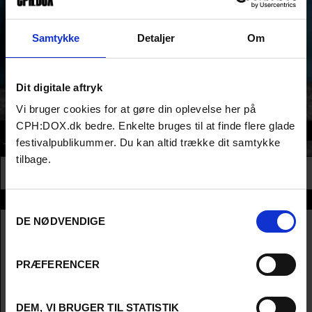
Isabel Pagliais debutfilm holder, hvad titlen lover og følger
nattens og drømmens poetiske logik. Men den er også baseret
på sin hovedpersonens virkelige selv, og er et vitalt – og ofte
Samtykke
Detaljer
Om
morsomt – bud på, hvordan man får en komplet original film ud af
et minimlt budget. Kald genren for ‘Modern French’ og sig til alle,
at du hørte om den her først.
NB:
Indeholder korte scener med
flimrende, stroboskop-agtige billeder.
Dit digitale aftryk
Vi bruger cookies for at gøre din oplevelse her på
CPH:DOX.dk bedre. Enkelte bruges til at finde flere glade
Sektioner
festivalpublikummer. Du kan altid trække dit samtykke
TRAILER
PARAFICTIONS
DOC ALLIANCE AWARD
tilbage.
AUDIENCE AWARD 2026
Info
Samtykkevalg
DE NØDVENDIGE
Engelsk Titel
Fantasy
Original Titel
Fantaisie
Instruktør
Isabel Pagliai
PRÆFERENCER
Producer
Martin Bertier
Kamera
Isabel PAGLIAI
Klipper
Mathias BOUFFIER
DEM, VI BRUGER TIL STATISTIK