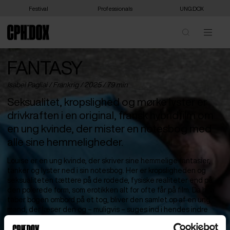
Festival
Professionals
UNG:DOX
FANTASY
Isabel Pagliai /
Frankrig
/ 2025 / 79 min
Seksualitet, kropslighed og mørke lyster er
drivkraften i en original, fransk hybridfilm om
en ung kvinde, der mister en notesbog med
alle sine hemmeligheder.
Louise er en ung kvinde, der skriver sine hemmelige fantasier,
tanker og lyster ned i sin notesbog. Her er kropsligheden og
seksualiteten tættere på de rodede, fysiske realiteter end på
den polerede form, som erotikken alt for ofte får på film. Da hun
taber bogen ombord på et tog, bliver den samlet op af en ung
mand, der læser den og – muligvis – suges ind i hendes indre
univers.