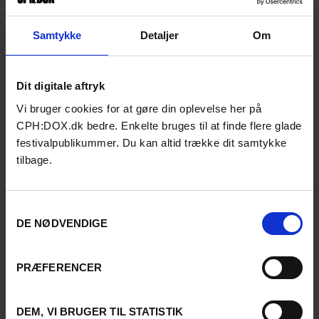
værket en teatralsk dimension, ligesom hukommelsen hele tiden
omarbejder, forstærker, tilføjer og trækker fra.
Samtykke
Detaljer
Om
Dit digitale aftryk
Vi bruger cookies for at gøre din oplevelse her på
CPH:DOX.dk bedre. Enkelte bruges til at finde flere glade
festivalpublikummer. Du kan altid trække dit samtykke
tilbage.
AND STILL, IT REMAINS
Samtykkevalg
DE NØDVENDIGE
Arwa Aburawa & Turab Shah / Algeriet & Storbritannien / 2024 /
Verdenspremiere / 28 min
En meditation over tid, retfærdighed og
PRÆFERENCER
eftervirkningerne af de franske
atomprøvesprængninger i den algeriske del af Sahara.
DEM, VI BRUGER TIL STATISTIK
En stærk meditation over eftervirkningerne af de franske