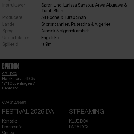
Instruktører
Søren Lind, Larissa Sansour, Arwa Aburawa &
Turab Shah
Producere
Ali Roche & Turab Shah
Lande
Storbritannien
,
Palæstina
&
Algeriet
Sprog
arabisk
&
algerisk arabisk
Undertekster
engelske
Spilletid
1t 9m
CPH:DOX
Flæsketorvet 60, 3s
1711
Copenhagen V
Denmark
CVR
31285569
FESTIVAL 2026 DA
STREAMING
Kontakt
KLUB:DOX
Presseinfo
PARA:DOX
Om os