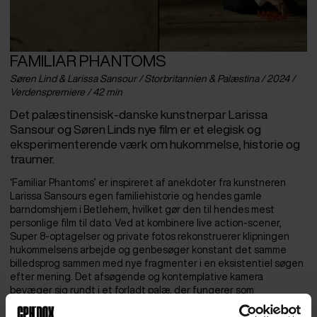
FAMILIAR PHANTOMS
Søren Lind & Larissa Sansour / Storbritannien & Palæstina / 2024 /
Verdenspremiere / 42 min
Det palæstinensisk-danske kunstnerpar Larissa
Sansour og Søren Linds nye film er et elegisk og
eksperimenterende værk om hukommelse, historie og
traumer.
‘Familiar Phantoms’ er inspireret af anekdoter fra kunstneren
Larissa Sansours egen familiehistorie og hendes gamle
barndomshjem i Betlehem, hvilket gør den til hendes mest
personlige film til dato. Ved at kombinere live action-scener,
Super 8-optagelser og private fotos rekonstruerer klipningen
hukommelsens arbejde og genbesøger konstant det samme
billedsprog sammen med nye fragmenter i en eksistentiel søgen
efter mening. Det afsøgende og kontemplative kamera
bevæger sig rundt i et forladt palæ, der fungerer som
erindringens sæde. I værelserne afspilles vignetter, der tilføjer