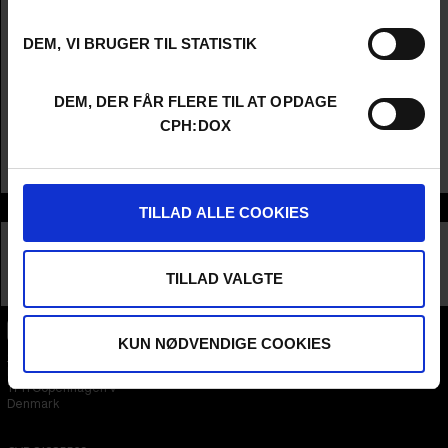
Instruktør
Silje Evensmo Jacobsen
Producer
Mari Bakke Riise
DEM, VI BRUGER TIL STATISTIK
År
2024
Land
Norge
DEM, DER FÅR FLERE TIL AT OPDAGE
Sprog
norsk
&
engelsk
CPH:DOX
Undertekster
engelske
Spilletid
1t 23m
Distribution
DR Sales
Samarbejdspartnere
TILLAD ALLE COOKIES
TILLAD VALGTE
KUN NØDVENDIGE COOKIES
CPH:DOX
Flæsketorvet 60, 3s
1711
Copenhagen V
Denmark