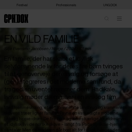
Festival
Professionals
UNG:DOX
EN VILD FAMILIE
Silje Evensmo Jacobsen /
Norge
/ 2024 / 83 min
En familie, der har skabt et idyllisk
selvforsynende liv for deres fire børn tvinges
til at genoverveje deres valg og forsøge at
(gen)integreres i det moderne samfund, da
tragedien uventet rammer dem. Radikale
livsvalg møder dilemmaer i en livsklog film.
Med hjemmeskoling, et selvforsynende landbrug og krammere til
skovens træer ligner familien Payne en vaskeægte moderne,
lykkelig hippie-drøm. De fire børn og deres kærlige forældre lever
et idyllisk liv i de norske skove – langt fra iPads og skole-hjem-
samtaler. Men da moderen går bort alt for tidligt, tvinges den