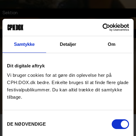
Sektion
ARTISTS & AUTEURS
En del af
Samtykke
Detaljer
Om
Dit digitale aftryk
Vi bruger cookies for at gøre din oplevelse her på
CPH:DOX.dk bedre. Enkelte bruges til at finde flere glade
festivalpublikummer. Du kan altid trække dit samtykke
tilbage.
Samtykkevalg
Film
ARTISTS & AUTEURS
DE NØDVENDIGE
CORE MEMORY + YOU ARE CLOSER TO
GOD WHEN YOU DO NOT INDULGE + MY