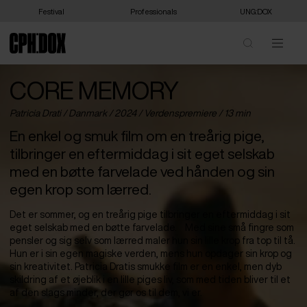
Festival
Professionals
UNG:DOX
CORE MEMORY
Patricia Drati /
Danmark
/ 2024 /
Verdenspremiere
/ 13 min
En enkel og smuk film om en treårig pige,
tilbringer en eftermiddag i sit eget selskab
med en bøtte farvelade ved hånden og sin
egen krop som lærred.
Det er sommer, og en treårig pige tilbringer en eftermiddag i sit
eget selskab med en bøtte farvelade. Med sine små fingre som
pensler og sig selv som lærred maler hun sin lille krop fra top til tå.
Hun er i sin egen magiske verden, mens hun opdager sin krop og
sin kreativitet. Patricia Dratis smukke film er en enkel, men dyb
skildring af et øjeblik i en lille piges liv, som med tiden bliver til et
af den slags minder, der gør os til dem, vi er.