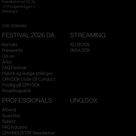
Flæsketorvet 60, 3s
1711
Copenhagen V
Denmark
CVR
31285569
FESTIVAL 2026 DA
STREAMING
Kontakt
KLUB:DOX
Presseinfo
PARA:DOX
Om os
Arkiv
FAQ Festival
Praktik og ledige stillinger
CPH:DOX Code Of Conduct
Frivillig på CPH:DOX
Privatlivspolitik
PROFESSIONALS
UNG:DOX
Attend
Guestlist
Submit
FAQ Industry
CPH:INDUSTRY Newsletter