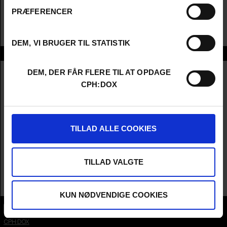
NEXT DOOR NEIGHBOURS + FINALE
PRÆFERENCER
Fire kunstneriske, danske kortfilm, som vises sammen.
Patricia Drati, Tore Hallas, Maia Torp Neergaard & Marlene Lyngstad / Danmark
DEM, VI BRUGER TIL STATISTIK
Info
Engelsk Titel
Core Memory
DEM, DER FÅR FLERE TIL AT OPDAGE
Original Titel
Core Memory
CPH:DOX
Instruktør
Patricia Drati
Producer
Sidsel Lønvig Siersted
År
2024
Land
Danmark
TILLAD ALLE COOKIES
Sprog
slovakisk
Undertekster
engelske
Spilletid
12m
TILLAD VALGTE
Distribution
Good Company Pictures
KUN NØDVENDIGE COOKIES
CPH:DOX