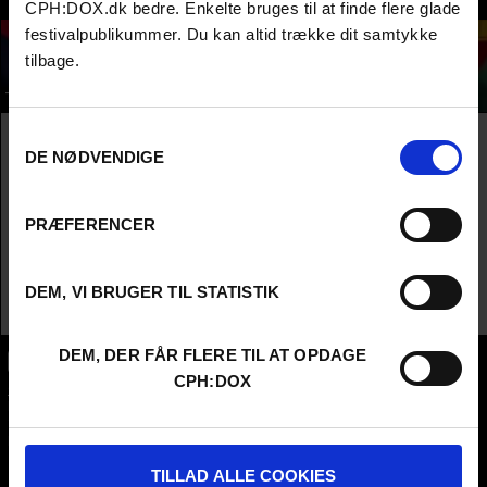
Info
CPH:DOX.dk bedre. Enkelte bruges til at finde flere glade
festivalpublikummer. Du kan altid trække dit samtykke
Engelsk Titel
The Mountains
tilbage.
Original Titel
Bjergene
Dansk Titel
Bjergene
TRAILER
Instruktør
Christian Einshøj
Samtykkevalg
Producer
Mathilde Lippmann
DE NØDVENDIGE
År
2023
Land
Danmark
Sprog
dansk
&
norsk
PRÆFERENCER
Undertekster
engelske
Spilletid
1t 27m
Distribution
made in copenhagen
DEM, VI BRUGER TIL STATISTIK
DEM, DER FÅR FLERE TIL AT OPDAGE
CPH:DOX
CPH:DOX
Flæsketorvet 60, 3s
1711
Copenhagen V
Denmark
TILLAD ALLE COOKIES