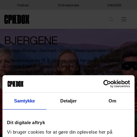
Festival
Professionals
UNG:DOX
BJERGENE
Christian Einshøj /
Danmark
/ 2023 /
Verdenspremiere
/ 87 min
En familietragedie 25 år tilbage i tiden farver stadig instruktør
Christian Einshøj og hans tre brødre. De lever hver deres liv,
spredt fra hinanden, og kan ikke finde ud af at tale sammen,
disse tavse og nu voksne mænd. Hver gang der opstår
problemer, flytter eller flygter de. Det er den is, Einshøj prøver at
bryde med ’Bjergene’. Med humor, kærlighed og 30 års
familiefilmoptagelser i rygsækken drager han på en 1.600
Samtykke
Detaljer
Om
kilometer lang superhelte-mission tilbage til sin barndoms
skrøbelige land i et forsøg på at forstå, hvordan tragedien
påvirkede dem hver især, og hvordan de kan komme videre – og
måske langt om længe nå over på den anden side af bjergene.
Dit digitale aftryk
Vi bruger cookies for at gøre din oplevelse her på