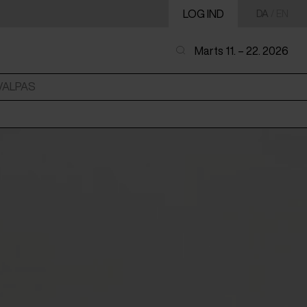
LOG IND
DA
/
EN
Marts 11. – 22. 2026
VALPAS