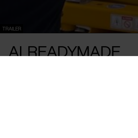
TRAILER
ALREADYMADE
Barbara Visser /
Holland
/ 2023 /
International Premiere
/ 86 m
Skulle det nu være kunst? Marcel Ducham
20. århundredes mest indflydelsesrige k
historien om det ikoniske værk slår nye kn
en intelligent og vittig film. Var det faktisk
idéen?
Hvornår og hvordan bliver noget til kunst? Et porcelænsuri
teoretikere diskuteret indædt i de lidt over hundrede år, de