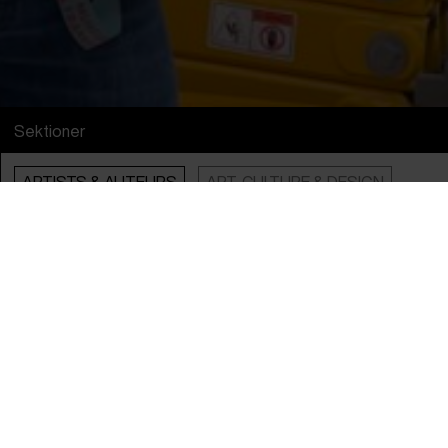
Sektioner
ARTISTS & AUTEURS
ART, CULTURE & DESIGN
Info
Engelsk Titel
Alreadymade
Original Titel
Alreadymade
Instruktør
Barbara Visser
Producer
Monique Busman
År
2023
Land
Holland