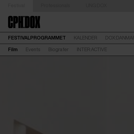
Festival
Professionals
UNG:DOX
FESTIVALPROGRAMMET
KALENDER
DOX:DANMA
Film
Events
Biografer
INTER:ACTIVE