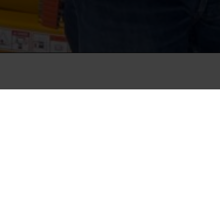
in
ps pissoir blev det
unstværk, men
uder på sig selv i
 en kvinde, der fik
nal, for eksempel? Det har
r er gået, siden Marcel