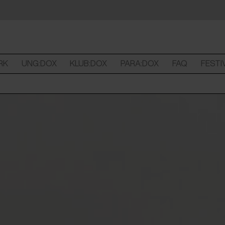
RK
UNG:DOX
KLUB:DOX
PARA:DOX
FAQ
FESTI