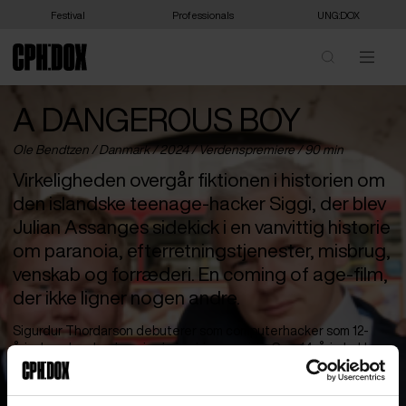
Festival
Professionals
UNG:DOX
A DANGEROUS BOY
Ole Bendtzen /
Danmark
/ 2024 /
Verdenspremiere
/ 90 min
Virkeligheden overgår fiktionen i historien om
den islandske teenage-hacker Siggi, der blev
Julian Assanges sidekick i en vanvittig historie
om paranoia, efterretningstjenester, misbrug,
venskab og forræderi. En coming of age-film,
der ikke ligner nogen andre.
Sigurdur Thordarson debuterer som computerhacker som 12-
årig, hvor han hacker sin skoles hjemmeside. Som 14-årig lækker
Siggi dokumenter til islandske medier og afslører korruption i
den islandske banksektor, hvilket bliver forsidestof. Siggi bliver
afsløret som kilden og bliver kendt som ‘teenage-