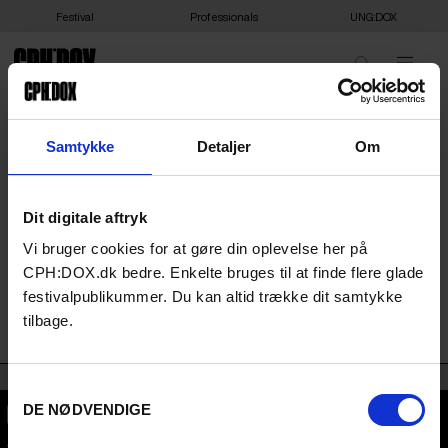
Festival
Professionals
UNG:DOX
Samtykke
Detaljer
Om
FILM
Få et overblik over filmene, der kommer på
Dit digitale aftryk
CPH:DOX 2026. Gå på opdagelse i det fulde
Vi bruger cookies for at gøre din oplevelse her på
filmprogram her på siden.
CPH:DOX.dk bedre. Enkelte bruges til at finde flere glade
SEKTION
SØG
festivalpublikummer. Du kan altid trække dit samtykke
-
tilbage.
language-category
Bulgarian
:
Samtykkevalg
DE NØDVENDIGE
CPH:DOX