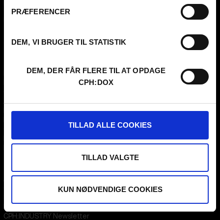
Flæsketorvet 60, 3s
PRÆFERENCER
1711
Copenhagen V
Denmark
DEM, VI BRUGER TIL STATISTIK
CVR
31285569
FESTIVAL 2026 DA
STREAMING
DEM, DER FÅR FLERE TIL AT OPDAGE
Kontakt
KLUB:DOX
CPH:DOX
Presseinfo
PARA:DOX
Om os
Arkiv
FAQ Festival
Praktik og ledige stillinger
TILLAD ALLE COOKIES
CPH:DOX Code Of Conduct
Frivillig på CPH:DOX
Privatlivspolitik
TILLAD VALGTE
PROFESSIONALS
UNG:DOX
Attend
Guestlist
KUN NØDVENDIGE COOKIES
Submit
FAQ Industry
CPH:INDUSTRY Newsletter