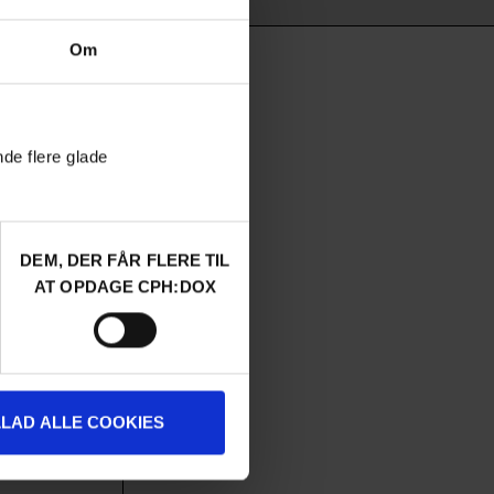
Om
nde flere glade
DEM, DER FÅR FLERE TIL
AUDIENCE AWARD 2026
AT OPDAGE CPH:DOX
ILIAR
 sin families
chokerende
igt,
 enkelt twist
LLAD ALLE COOKIES
/ 2026 /