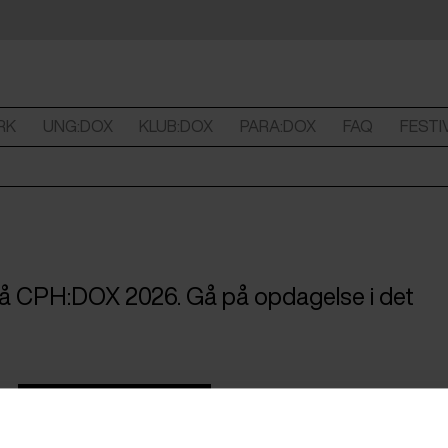
RK
UNG:DOX
KLUB:DOX
PARA:DOX
FAQ
FESTI
 på CPH:DOX 2026. Gå på opdagelse i det