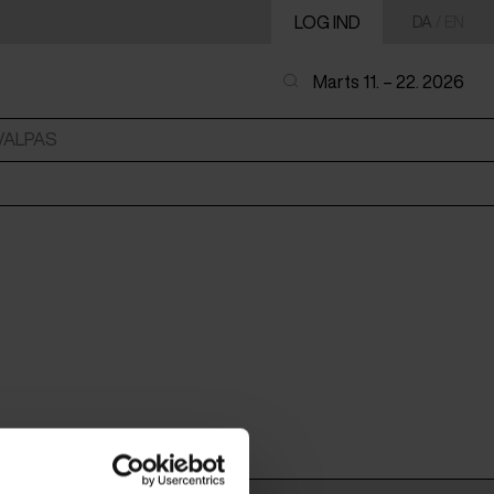
LOG IND
DA
/
EN
Marts 11. – 22. 2026
VALPAS