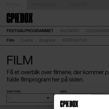
Festival
Professionals
UNG:DOX
FESTIVALPROGRAMMET
KALENDER
DOX:DANMA
Film
Events
Biografer
INTER:ACTIVE
FILM
Få et overblik over filmene, der kommer
fulde filmprogram her på siden.
SEKTION
SØG
-