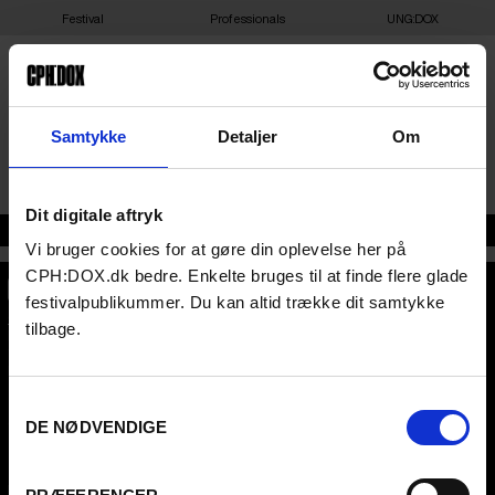
Festival
Professionals
UNG:DOX
FACEBOOK
Samtykke
Detaljer
Om
Dit digitale aftryk
Adresse
Vi bruger cookies for at gøre din oplevelse her på
CPH:DOX.dk bedre. Enkelte bruges til at finde flere glade
festivalpublikummer. Du kan altid trække dit samtykke
CPH:DOX
tilbage.
Flæsketorvet 60, 3s
1711
Copenhagen V
Denmark
Samtykkevalg
CVR
31285569
DE NØDVENDIGE
FESTIVAL 2026 DA
STREAMING
Kontakt
KLUB:DOX