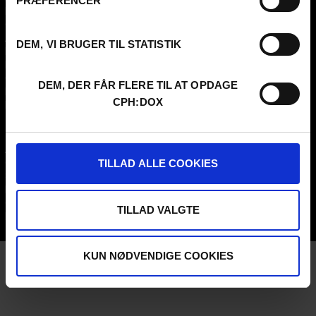
PRÆFERENCER
Presseinfo
PARA:DOX
Om os
Arkiv
DEM, VI BRUGER TIL STATISTIK
FAQ Festival
Praktik og ledige stillinger
CPH:DOX Code Of Conduct
DEM, DER FÅR FLERE TIL AT OPDAGE
Frivillig på CPH:DOX
CPH:DOX
Privatlivspolitik
PROFESSIONALS
UNG:DOX
Attend
TILLAD ALLE COOKIES
Guestlist
Submit
FAQ Industry
CPH:INDUSTRY Newsletter
TILLAD VALGTE
Internships
KUN NØDVENDIGE COOKIES