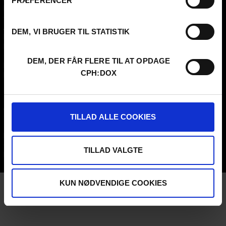
PRÆFERENCER
Presseinfo
PARA:DOX
Om os
Arkiv
DEM, VI BRUGER TIL STATISTIK
FAQ Festival
Praktik og ledige stillinger
CPH:DOX Code Of Conduct
DEM, DER FÅR FLERE TIL AT OPDAGE
Frivillig på CPH:DOX
CPH:DOX
Privatlivspolitik
PROFESSIONALS
UNG:DOX
Attend
TILLAD ALLE COOKIES
Guestlist
Submit
FAQ Industry
CPH:INDUSTRY Newsletter
TILLAD VALGTE
Internships
KUN NØDVENDIGE COOKIES