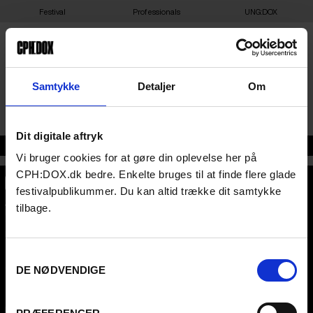
Festival
Professionals
UNG:DOX
AMALIEGADE
Samtykke
Detaljer
Om
Dit digitale aftryk
Adresse
Vi bruger cookies for at gøre din oplevelse her på
CPH:DOX.dk bedre. Enkelte bruges til at finde flere glade
festivalpublikummer. Du kan altid trække dit samtykke
CPH:DOX
tilbage.
Flæsketorvet 60, 3s
1711
Copenhagen V
Denmark
Samtykkevalg
CVR
31285569
DE NØDVENDIGE
FESTIVAL 2026 DA
STREAMING
Kontakt
KLUB:DOX