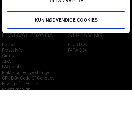
TILLAD VALGTE
Flæsketorvet 60, 3s
1711
Copenhagen V
Denmark
KUN NØDVENDIGE COOKIES
CVR
31285569
FESTIVAL 2026 DA
STREAMING
Kontakt
KLUB:DOX
Presseinfo
PARA:DOX
Om os
Arkiv
FAQ Festival
Praktik og ledige stillinger
CPH:DOX Code Of Conduct
Frivillig på CPH:DOX
Privatlivspolitik
PROFESSIONALS
UNG:DOX
Attend
Guestlist
Submit
FAQ Industry
CPH:INDUSTRY Newsletter