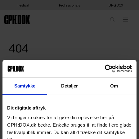
Festival
Professionals
UNG:DOX
404
We are sorry, we can't show you that - or it doesn't exist. Please
head home.
HOME
Samtykke
Detaljer
Om
Dit digitale aftryk
Vi bruger cookies for at gøre din oplevelse her på
CPH:DOX.dk bedre. Enkelte bruges til at finde flere glade
festivalpublikummer. Du kan altid trække dit samtykke