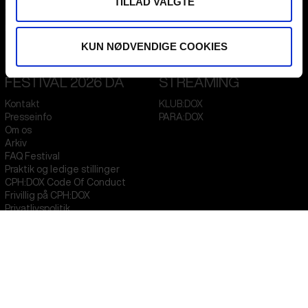
TILLAD VALGTE
Flæsketorvet 60, 3s
1711
Copenhagen V
Denmark
KUN NØDVENDIGE COOKIES
CVR
31285569
FESTIVAL 2026 DA
STREAMING
Kontakt
KLUB:DOX
Presseinfo
PARA:DOX
Om os
Arkiv
FAQ Festival
Praktik og ledige stillinger
CPH:DOX Code Of Conduct
Frivillig på CPH:DOX
Privatlivspolitik
PROFESSIONALS
UNG:DOX
Attend
Guestlist
Submit
FAQ Industry
CPH:INDUSTRY Newsletter