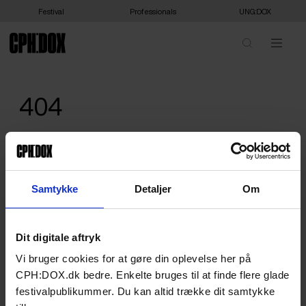
Festival
Professionals
UNG:DOX
404
We are sorry, we can't show you that - or it doesn't exist. Please
head home.
HOME
Samtykke
Detaljer
Om
Dit digitale aftryk
Vi bruger cookies for at gøre din oplevelse her på
CPH:DOX.dk bedre. Enkelte bruges til at finde flere glade
festivalpublikummer. Du kan altid trække dit samtykke