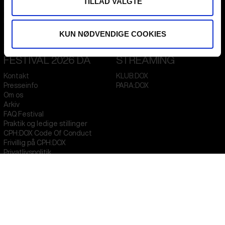
TILLAD VALGTE
Flæsketorvet 60, 3s
1711
Copenhagen V
Denmark
KUN NØDVENDIGE COOKIES
CVR
31285569
FESTIVAL 2026 DA
STREAMING
Kontakt
KLUB:DOX
Presseinfo
PARA:DOX
Om os
Arkiv
FAQ Festival
Praktik og ledige stillinger
CPH:DOX Code Of Conduct
Frivillig på CPH:DOX
Privatlivspolitik
PROFESSIONALS
UNG:DOX
Attend
Guestlist
Submit
FAQ Industry
CPH:INDUSTRY Newsletter