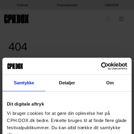
Festival
Professionals
UNG:DOX
404
We are sorry, we can't show you that - or it doesn't exist. Please
head home.
HOME
Samtykke
Detaljer
Om
Dit digitale aftryk
Vi bruger cookies for at gøre din oplevelse her på
CPH:DOX.dk bedre. Enkelte bruges til at finde flere glade
festivalpublikummer. Du kan altid trække dit samtykke